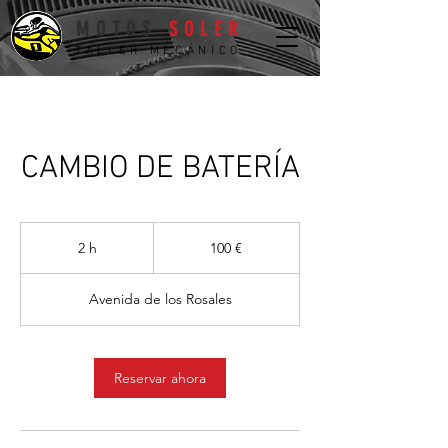
MOTOS
SOLER
TALLER MECÁNICO
CAMBIO DE BATERÍA
100
euros
2 h
2
100 €
h
Avenida de los Rosales
Reservar ahora